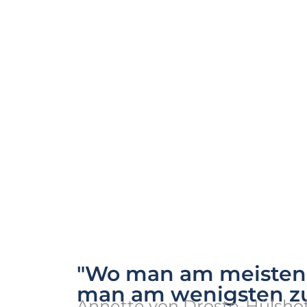
"Wo man am meisten f
man am wenigsten zu
Annette von Droste-Hülshof