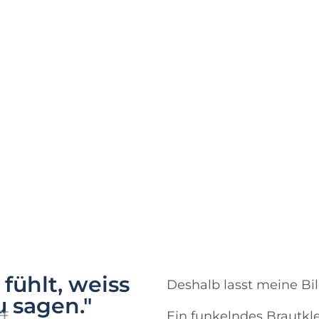
ühlt, weiss
Deshalb lasst meine Bil
 sagen."
f
Ein funkelndes Brautkle