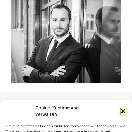
Cookie-Zustimmung
Buche jetzt
dein
verwalten
Fotoerlebnis
bei
Um dir ein optimales Erlebnis zu bieten, verwenden wir Technologien wie
Cookies, um Geräteinformationen zu speichern und/oder darauf